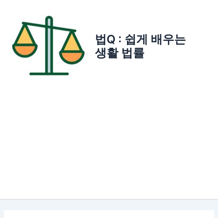
콘
텐
츠
법Q : 쉽게 배우는
로
생활 법률
건
너
뛰
기