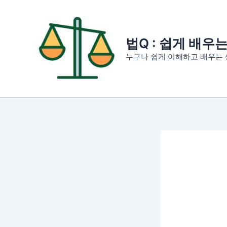
콘
텐
츠
법Q : 쉽게 배우
로
누구나 쉽게 이해하고 배우는 
건
너
뛰
기