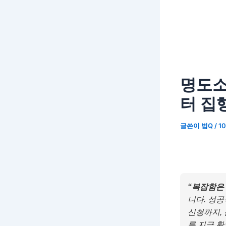
명도소
터 집
글쓴이
법Q
/
10
“복잡함은 
니다. 성
신청까지,
를 지금 