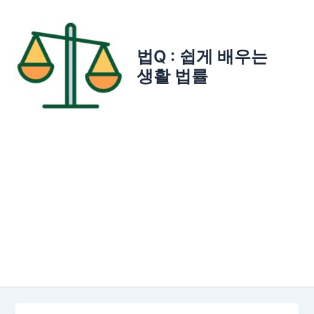
콘
텐
츠
법Q : 쉽게 배우는
로
생활 법률
건
너
뛰
기