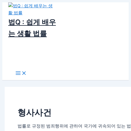
콘
텐
츠
법Q : 쉽게 배우
로
는 생활 법률
건
너
뛰
기
Main
Menu
형사사건
법률로 규정된 범죄행위에 관하여 국가에 귀속되어 있는 