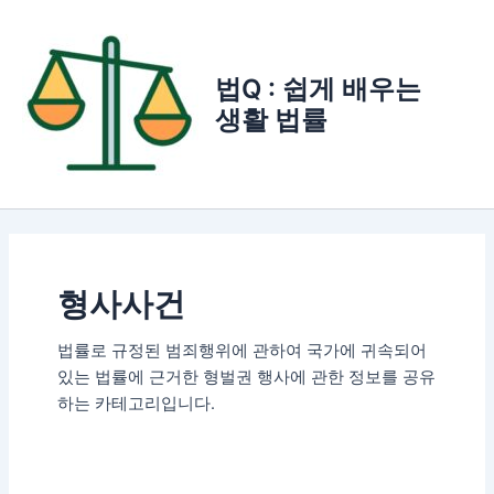
콘
텐
츠
법Q : 쉽게 배우는
로
생활 법률
건
너
뛰
기
형사사건
법률로 규정된 범죄행위에 관하여 국가에 귀속되어
있는 법률에 근거한 형벌권 행사에 관한 정보를 공유
하는 카테고리입니다.