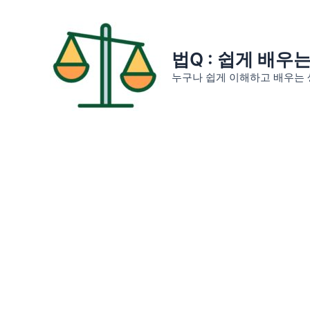
콘
텐
츠
법Q : 쉽게 배우
로
누구나 쉽게 이해하고 배우는 
건
너
뛰
기