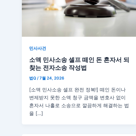
민사사건
소액 민사소송 셀프 떼인 돈 혼자서 되
찾는 전자소송 작성법
법Q
/
7월 24, 2026
[소액 민사소송 셀프 완전 정복!] 떼인 돈이나
변제받지 못한 소액 청구 금액을 변호사 없이
혼자서 나홀로 소송으로 깔끔하게 해결하는 법
을 […]